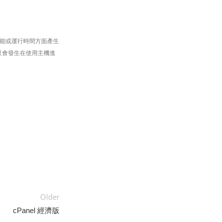
能或運行時間方面產生
只會發生在使用主機進
Older
cPanel 經濟版