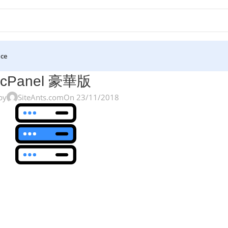
ice
cPanel 豪華版
by
SiteAnts.com
On 23/11/2018