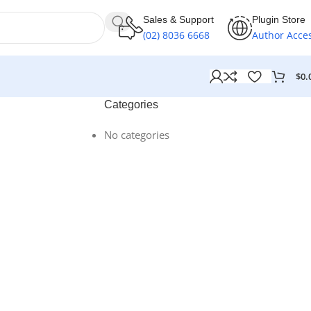
Sales & Support
Plugin Store
(02) 8036 6668
Author Acce
$
0.
Categories
No categories