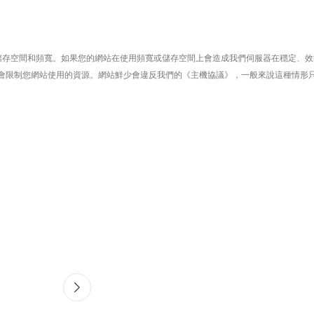
儲存空間和頻寬。如果您的網站在使用頻寬或儲存空間上會造成我們伺服器在穩定、效
會限制您網站使用的資源。網站鮮少會違反我們的《主機協議》，一般來說這種情形