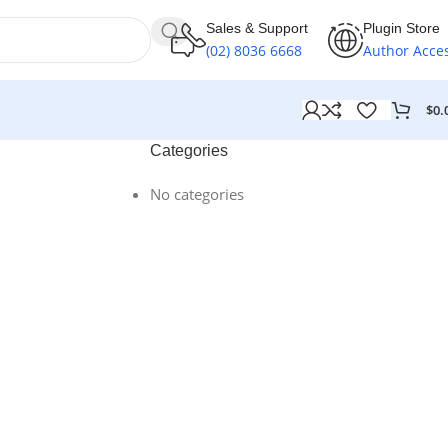
Sales & Support
Plugin Store
(02) 8036 6668
Author Acce
$
0.
Categories
No categories