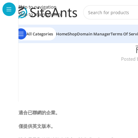
Skip to navigation
Skip to main content
All Categories
Home
Shop
Domain Manager
Terms Of Serv
Posted 
適合已聯網的企業。
僅提供英文版本。