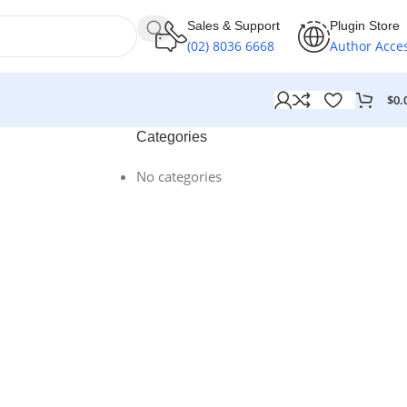
Sales & Support
Plugin Store
(02) 8036 6668
Author Acce
$
0.
Categories
No categories