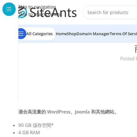
Skip to navigation
Skip to main content
All Categories
Home
Shop
Domain Manager
Terms Of Serv
Posted 
適合高流量的 WordPress、Joomla 和其他網站。
90 GB 儲存空間*
4 GB RAM