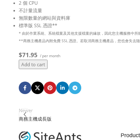
2 個 CPU
不計量流量
無限數量的網站與資料庫
標準版 SSL 憑證**
* 由於作業系統、系統檔案及其他支援檔案的緣故，因此您主機服務中所
**商務主機產品內附免費 SSL 憑證。若取消商務主機產品，您也會失去隨附
$71.95
/ per month
Add to cart
Newer
商務主機成長版
Product